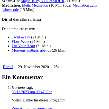
Warm-Up
:
Magic 10 by YOGAMOUR
(11 Min.)
Meditation
:
Metta Meditation
(10 Min.) oder
Meditation zum
Jahresende
(15 Min.)
Dir ist das alles zu lang?
Dann probiere es mit:
Twist & Fly
(21 Min.)
Flow-Wow
(24 Min.)
Lift Your Heart
(21 Min.)
Morgens, mittags, abends
(26 Min.)
Bärbel
–
29. November 2020 –
25
x
Ein Kommentar
Doriana
sagt:
03.11.2023 um 09:47 Uhr
Vielen Danke für dieses Programm.
Zum Antworten anmelden