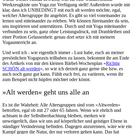
Werkzeugkiste uns Yoga zur Verfügung stellt! Außerdem wurde mir
klar, dass ich UNBEDINGT mit euch alt werden möchte, egal,
welcher Altersgruppe ihr angehört. Es gibt so viel voneinander zu
lernen und miteinander zu erleben. Wir können füreinander da sein,
uns inspirieren und unterstützen. Durch und mit Yoga miteinander
verbunden zu sein, ganz ohne Leistungsdruck, mit Dranbleiben und
einer Portion Gelassenheit: genau dort setze ich mit meinem
Yogaunterricht an.
Und weil ich - wie eigentlich immer - Lust habe, euch an meiner
persönlichen Yogapraxis teilhaben zu lassen, bekommt ihr am Ende
des Artikels von mir den kleinen Bärbel-Wochenplan »
Richtig
SCHÖN alt werden
«, so wie ich derzeit ganz gerne übe bzw. es
auch noch ganz gut kann. Fühlt euch frei, zu variieren, wenn ihr
zum Beispiel nicht hüpfen möchtet oder könnt.
»Alt werden« geht uns alle an
Es ist die Wahrheit: Alle Altersgruppen sind vom »Altwerden«
betroffen, egal ob mit 27 oder 65 Jahren. Wenn wir ehrlich und
achtsam in der Selbstbeobachtung bleiben, merken wir
unweigerlich, dass wir uns auf körperlicher und geistiger Ebene in
ständiger Veränderung befinden. Dagegen anzurennen, wäre wie ein
Kampf gegen die Natur, der nur verloren gehen kann. Das hat