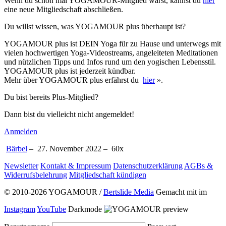
Wenn du schon mal YOGAMOUR-Mitglied warst, kannst du
hier
eine neue Mitgliedschaft abschließen.
Du willst wissen, was YOGAMOUR plus überhaupt ist?
YOGAMOUR plus ist DEIN Yoga für zu Hause und unterwegs mit
vielen hochwertigen Yoga-Videostreams, angeleiteten Meditationen
und nützlichen Tipps und Infos rund um den yogischen Lebensstil.
YOGAMOUR plus ist jederzeit kündbar.
Mehr über YOGAMOUR plus erfährst du
hier
».
Du bist bereits Plus-Mitglied?
Dann bist du vielleicht nicht angemeldet!
Anmelden
Bärbel
–
27. November 2022 –
60
x
Newsletter
Kontakt & Impressum
Datenschutzerklärung
AGBs &
Widerrufsbelehrung
Mitgliedschaft kündigen
© 2010-2026 YOGAMOUR /
Bertslide Media
Gemacht mit
im
Instagram
YouTube
Darkmode