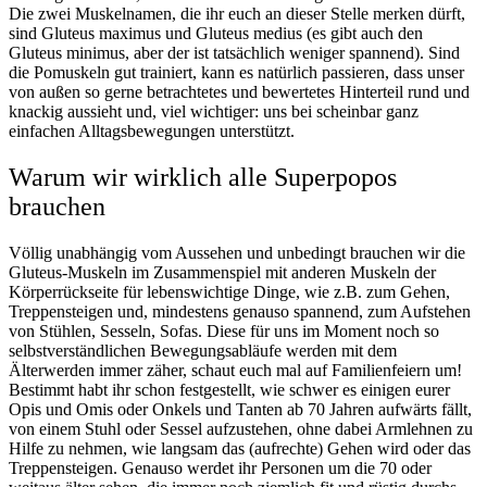
Die zwei Muskelnamen, die ihr euch an dieser Stelle merken dürft,
sind Gluteus maximus und Gluteus medius (es gibt auch den
Gluteus minimus, aber der ist tatsächlich weniger spannend). Sind
die Pomuskeln gut trainiert, kann es natürlich passieren, dass unser
von außen so gerne betrachtetes und bewertetes Hinterteil rund und
knackig aussieht und, viel wichtiger: uns bei scheinbar ganz
einfachen Alltagsbewegungen unterstützt.
Warum wir wirklich alle Superpopos
brauchen
Völlig unabhängig vom Aussehen und unbedingt brauchen wir die
Gluteus-Muskeln im Zusammenspiel mit anderen Muskeln der
Körperrückseite für lebenswichtige Dinge, wie z.B. zum Gehen,
Treppensteigen und, mindestens genauso spannend, zum Aufstehen
von Stühlen, Sesseln, Sofas. Diese für uns im Moment noch so
selbstverständlichen Bewegungsabläufe werden mit dem
Älterwerden immer zäher, schaut euch mal auf Familienfeiern um!
Bestimmt habt ihr schon festgestellt, wie schwer es einigen eurer
Opis und Omis oder Onkels und Tanten ab 70 Jahren aufwärts fällt,
von einem Stuhl oder Sessel aufzustehen, ohne dabei Armlehnen zu
Hilfe zu nehmen, wie langsam das (aufrechte) Gehen wird oder das
Treppensteigen. Genauso werdet ihr Personen um die 70 oder