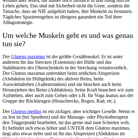
weitaus älter sehen, die immer noch ziemlich fit und rüstig durchs
Leben gehen. Das sind mit Sicherheit nicht die Gene, sondern die
Tatsache, dass sie NIE aufgehört haben, ihre Muskeln zu benutzen.
Tägliches Spazierengehen ist übrigens garantiert ein Teil ihrer
Alltagsstrategie.
Um welche Muskeln geht es und was genau
tun sie?
Der
Gluteus maximus
ist der größte Gesäßmuskel. Er ist unter
anderem für das Strecken (Extension) der Hüfte und das
Stabilisieren des Oberschenkels in der Streckung verantwortlich.
Der Gluteus maximus unterstützt beim seitlichen Abspreizen
(Abduktion im Hüftgelenk) des aktiven Beins, beim
Auswärtsdrehen (Außenrotation) und ein bisschen auch beim
Heranziehen des Beins (Adduktion). Seine Kraft brauchen wir zum
Aufstehen, aber auch zum Gehen oder z.B. für Yoga āsanas aus der
Gruppe der Rückbeugen (Heuschrecke, Bogen, Rad, etc.).
Der
Gluteus medius
ist ein zickiger, aber wichtiger Geselle. Wenn er
zu fest ist (bei Sportlern) und der Massage- oder Physiotherapeut
den Triggerpunkt bearbeitet, tut das gerne mal zum Schreien weh.
Er befindet sich etwas höher und UNTER dem Gluteus maximus,
liegt also etwas tiefer und ist für das Abspreizen (Abduktion im