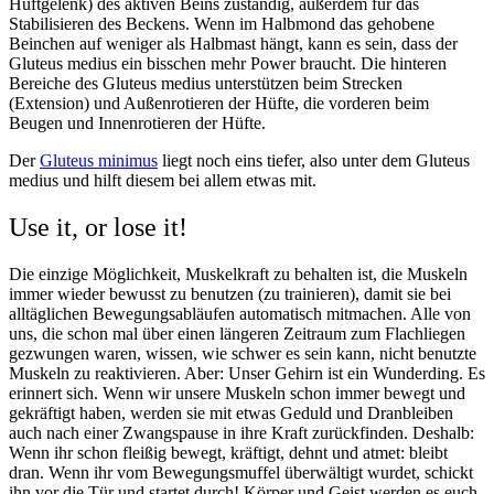
Hüftgelenk) des aktiven Beins zuständig, außerdem für das
Stabilisieren des Beckens. Wenn im Halbmond das gehobene
Beinchen auf weniger als Halbmast hängt, kann es sein, dass der
Gluteus medius ein bisschen mehr Power braucht. Die hinteren
Bereiche des Gluteus medius unterstützen beim Strecken
(Extension) und Außenrotieren der Hüfte, die vorderen beim
Beugen und Innenrotieren der Hüfte.
Der
Gluteus minimus
liegt noch eins tiefer, also unter dem Gluteus
medius und hilft diesem bei allem etwas mit.
Use it, or lose it!
Die einzige Möglichkeit, Muskelkraft zu behalten ist, die Muskeln
immer wieder bewusst zu benutzen (zu trainieren), damit sie bei
alltäglichen Bewegungsabläufen automatisch mitmachen. Alle von
uns, die schon mal über einen längeren Zeitraum zum Flachliegen
gezwungen waren, wissen, wie schwer es sein kann, nicht benutzte
Muskeln zu reaktivieren. Aber: Unser Gehirn ist ein Wunderding. Es
erinnert sich. Wenn wir unsere Muskeln schon immer bewegt und
gekräftigt haben, werden sie mit etwas Geduld und Dranbleiben
auch nach einer Zwangspause in ihre Kraft zurückfinden. Deshalb:
Wenn ihr schon fleißig bewegt, kräftigt, dehnt und atmet: bleibt
dran. Wenn ihr vom Bewegungsmuffel überwältigt wurdet, schickt
ihn vor die Tür und startet durch! Körper und Geist werden es euch